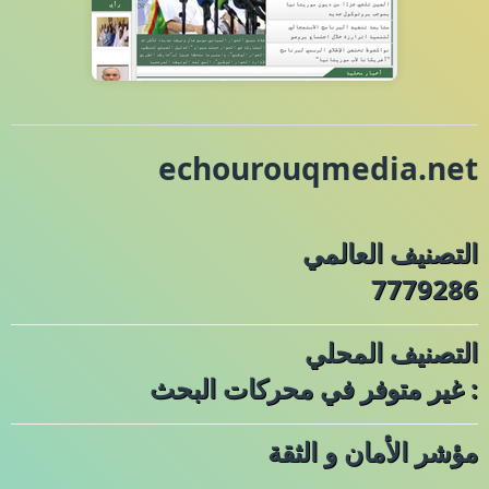
echourouqmedia.net
التصنيف العالمي
7779286
التصنيف المحلي
: غير متوفر في محركات البحث
مؤشر الأمان و الثقة