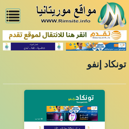
تونكاد إنفو